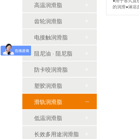
●用于各式直
高温润滑脂
的润滑●淋浴
齿轮润滑脂
电接触润滑脂
关于齿轮润滑脂
阻尼油 · 阻尼脂
浸润式齿轮箱专用润滑脂：核心价值与节能解决方案(SYH-PA系列）
防卡咬润滑脂
高温工况专用耐高温润滑脂：核心价值与场景解决方案
塑胶润滑脂
高温润滑脂 —— 工业极端环境下的性能标杆与应用核心（SYH-PP高温润滑脂）
滑轨润滑脂
直齿轮混合弹流润滑专用润滑脂：技术特性与应用价值解析（SYH-PA齿轮润滑脂）
低温润滑脂
关于硅脂
关于防卡咬润滑脂
长效多用途润滑脂