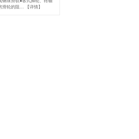
线钢珠滑轨●各式脚轮、转轴
房滑轮的阻…
【详情】